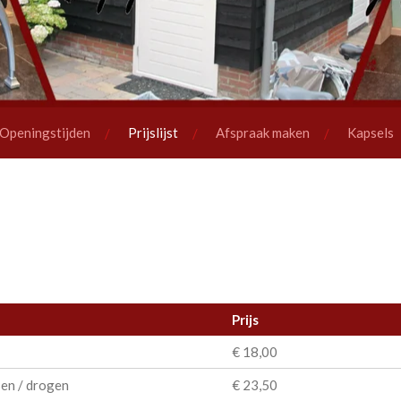
Openingstijden
Prijslijst
Afspraak maken
Kapsels
Prijs
€ 18,00
sen / drogen
€ 23,50