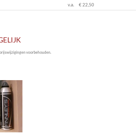
v.a.
€ 22,50
GELIJK
n prijswijzigingen voorbehouden.