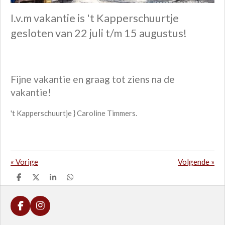
I.v.m vakantie is 't Kapperschuurtje
gesloten van 22 juli t/m 15 augustus!
Fijne vakantie en graag tot ziens na de
vakantie!
't Kapperschuurtje } Caroline Timmers.
«
Vorige
Volgende
»
D
D
S
D
e
e
h
e
l
e
a
l
e
l
r
e
F
I
n
e
n
a
n